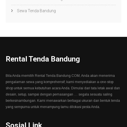
Sewa Tenda Bandung
Rental Tenda Bandung
Bila Anda memilih Rental Tenda Bandung.COM, Anda akan menerima
pengalaman sewa yang komprehensif; kami menyediakan a-one-stop
shop untuk semua kebutuhan acara Anda. Dimulai dari tata letak awal dan
desain, setup, sampai dengan pemasangan … segala sesuatu saling
berkesinambungan. Kami menawarkan berbagai ukuran dan bentuk tenda
yang sempurna untuk menampung tamu dilokasi pesta Anda.
Sosial Link