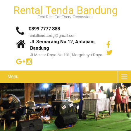
Rental Tenda Bandung
Tent Rent For Every Occassions
0899 7777 888
rentaltendabdg@gmail.com
Jl. Semarang No 12, Antapani,
Bandung
Jl Meteor Raya No 191, Margahayu Raya.
Menu