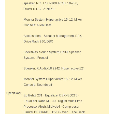
speaker: RCF L18 P300, RCF L10-750,
DRIVER RCF 2’ N850 ·
Monitor System Huper active 15’ 12’ Mixer
Console: Allen Heat
Accessories: · Speaker Management DBX
Drive Rack 260, DBX
Specifikasi Sound System Unit-II Speaker
System: · Front of
Speaker: P. Audio 18 2242, Huper active 12’ ·
Monitor System Huper active 15’ 12’ Mixer
Console: Soundcraft
Spesifikasi
Eq Beta3 231 · Equalizer DBX-iEQ215 ·
Equalizer Rane ME-30 · Digital Multi Effec
Processor Alesis Midiveb4 · Compressor
Limiter DBX166XL · DVD Payer · Tape Deck