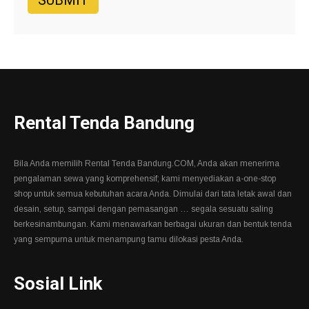
Rental Tenda Bandung
Bila Anda memilih Rental Tenda Bandung.COM, Anda akan menerima
pengalaman sewa yang komprehensif; kami menyediakan a-one-stop
shop untuk semua kebutuhan acara Anda. Dimulai dari tata letak awal dan
desain, setup, sampai dengan pemasangan … segala sesuatu saling
berkesinambungan. Kami menawarkan berbagai ukuran dan bentuk tenda
yang sempurna untuk menampung tamu dilokasi pesta Anda.
Sosial Link