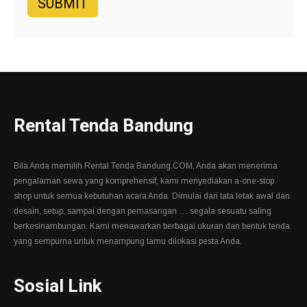
Rental Tenda Bandung
Bila Anda memilih Rental Tenda Bandung.COM, Anda akan menerima
pengalaman sewa yang komprehensif; kami menyediakan a-one-stop
shop untuk semua kebutuhan acara Anda. Dimulai dari tata letak awal dan
desain, setup, sampai dengan pemasangan … segala sesuatu saling
berkesinambungan. Kami menawarkan berbagai ukuran dan bentuk tenda
yang sempurna untuk menampung tamu dilokasi pesta Anda.
Sosial Link