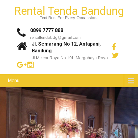
Rental Tenda Bandung
Tent Rent For Every Occassions
0899 7777 888
rentaltendabdg@gmail.com
Jl. Semarang No 12, Antapani,
Bandung
Jl Meteor Raya No 191, Margahayu Raya.
Menu