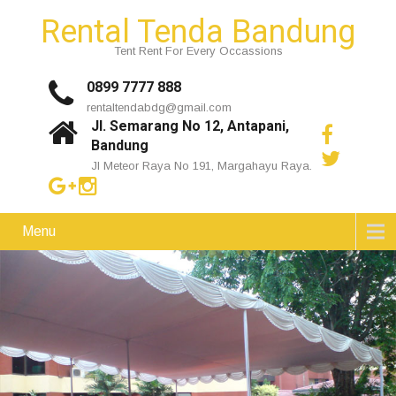
Rental Tenda Bandung
Tent Rent For Every Occassions
0899 7777 888
rentaltendabdg@gmail.com
Jl. Semarang No 12, Antapani,
Bandung
Jl Meteor Raya No 191, Margahayu Raya.
Menu