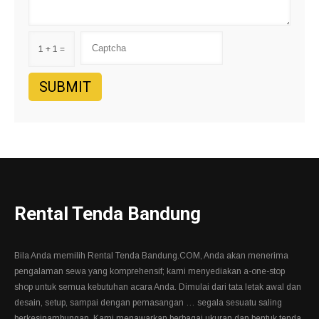
1 + 1 =
Rental Tenda Bandung
Bila Anda memilih Rental Tenda Bandung.COM, Anda akan menerima
pengalaman sewa yang komprehensif; kami menyediakan a-one-stop
shop untuk semua kebutuhan acara Anda. Dimulai dari tata letak awal dan
desain, setup, sampai dengan pemasangan … segala sesuatu saling
berkesinambungan. Kami menawarkan berbagai ukuran dan bentuk tenda