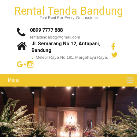
Rental Tenda Bandung
Tent Rent For Every Occassions
0899 7777 888
rentaltendabdg@gmail.com
Jl. Semarang No 12, Antapani,
Bandung
Jl Meteor Raya No 191, Margahayu Raya.
Menu