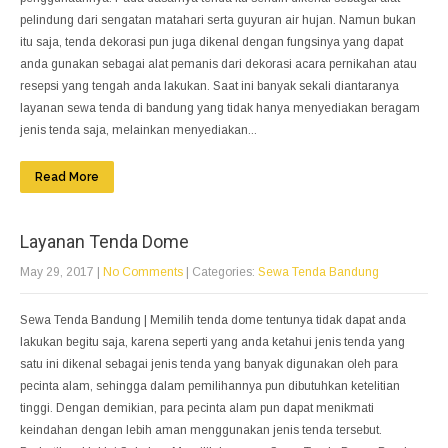
pelindung dari sengatan matahari serta guyuran air hujan. Namun bukan
itu saja, tenda dekorasi pun juga dikenal dengan fungsinya yang dapat
anda gunakan sebagai alat pemanis dari dekorasi acara pernikahan atau
resepsi yang tengah anda lakukan. Saat ini banyak sekali diantaranya
layanan sewa tenda di bandung yang tidak hanya menyediakan beragam
jenis tenda saja, melainkan menyediakan...
Read More
Layanan Tenda Dome
May 29, 2017
|
No Comments
| Categories:
Sewa Tenda Bandung
Sewa Tenda Bandung | Memilih tenda dome tentunya tidak dapat anda
lakukan begitu saja, karena seperti yang anda ketahui jenis tenda yang
satu ini dikenal sebagai jenis tenda yang banyak digunakan oleh para
pecinta alam, sehingga dalam pemilihannya pun dibutuhkan ketelitian
tinggi. Dengan demikian, para pecinta alam pun dapat menikmati
keindahan dengan lebih aman menggunakan jenis tenda tersebut.