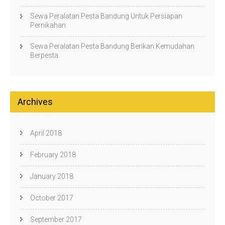
Sewa Peralatan Pesta Bandung Untuk Persiapan
Pernikahan
Sewa Peralatan Pesta Bandung Berikan Kemudahan
Berpesta
Archives
April 2018
February 2018
January 2018
October 2017
September 2017