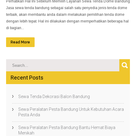
Perhatikan Hal Ini Sebelum Memilih Layanan Sewa Tenda Dome Bandung
Jasa sewa tenda bandung sebagai salah satu penyedia jenis tenda dome
terbaik, akan membantu anda dalam melakukan pemilihan tenda dome
dengan lebih tepat. Hal ini dilakukan dengan memperhatikan beberapa hal
di bagian...
Read More
Recent Posts
Sewa Tenda Dekorasi Balon Bandung
Sewa Peralatan Pesta Bandung Untuk Kebutuhan Acara
Pesta Anda
Sewa Peralatan Pesta Bandung Bantu Hemat Biaya
Menikah