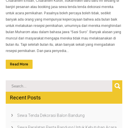
Cisaranten Endah, Cisaranten Kulon, Sukamiskin baru baru ini sedang di
banjiri pesanan atau booking jasa sewa tenda tenda dekorasi mereka
untuk acara pernikahan. Pasalnya boleh percaya boleh tidak, sedikit
banyak ada orang yang mempunyai kepercayaan bahwa ada bulan baik
untuk melakukan resepsi pernikahan, umumnya dari mereka menghindari
bulan Muharom atau dalam bahasa jawa “Sasi Suro”. Banyak alasan yang
muncul dari masyarakat mengapa mereka tidak mau melaksanakan di
bulan itu. Tapi setelah bulan itu, akan banyak sekali yang mengadakan
resepsi pernikahan. Dan para penyedia...
Read More
Recent Posts
Sewa Tenda Dekorasi Balon Bandung
Sewa Peralatan Pesta Bandung Untuk Kebutuhan Acara