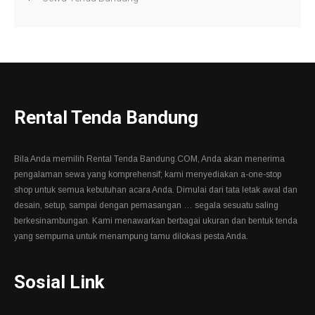
Rental Tenda Bandung
Bila Anda memilih Rental Tenda Bandung.COM, Anda akan menerima
pengalaman sewa yang komprehensif; kami menyediakan a-one-stop
shop untuk semua kebutuhan acara Anda. Dimulai dari tata letak awal dan
desain, setup, sampai dengan pemasangan … segala sesuatu saling
berkesinambungan. Kami menawarkan berbagai ukuran dan bentuk tenda
yang sempurna untuk menampung tamu dilokasi pesta Anda.
Sosial Link