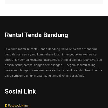
Rental Tenda Bandung
Bila Anda memilih Rental Tenda Bandung.COM, Anda akan menerima
pengalaman sewa yang komprehensif; kami menyediakan a-one-stop
shop untuk semua kebutuhan acara Anda. Dimulai dari tata letak awal dan
desain, setup, sampai dengan pemasangan … segala sesuatu saling
berkesinambungan. Kami menawarkan berbagai ukuran dan bentuk tenda
yang sempurna untuk menampung tamu dilokasi pesta Anda.
Sosial Link
Facebook Kami