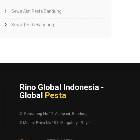
Sewa Alat Pesta Bandung
Sewa Tenda Bandung
Rino Global Indonesia -
Global
Pesta
Jl. Semarang No 12, Antapani, Bandung
Jl Meteor Raya No 191, Margahayu Raya.