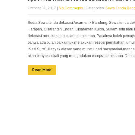
October 31, 2017
|
No Comments
| Categories:
Sewa Tenda Ban
Sedia Sewa tenda dekorasi Arcamanik Bandung. Sewa tenda dekor
Harapan, Cisaranten Endah, Cisaranten Kulon, Sukamiskin baru b
dekorasi mereka untuk acara pernikahan. Pasalnya boleh percay
bahwa ada bulan baik untuk melakukan resepsi pernikahan, um
“Sasi Suro”. Banyak alasan yang muncul dari masyarakat mengapa
akan banyak sekali yang mengadakan resepsi pernikahan. Dan pa
Read More