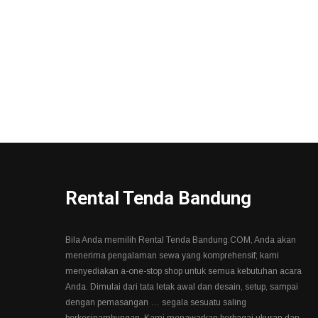
Rental Tenda Bandung
Bila Anda memilih Rental Tenda Bandung.COM, Anda akan
menerima pengalaman sewa yang komprehensif; kami
menyediakan a-one-stop shop untuk semua kebutuhan acara
Anda. Dimulai dari tata letak awal dan desain, setup, sampai
dengan pemasangan … segala sesuatu saling