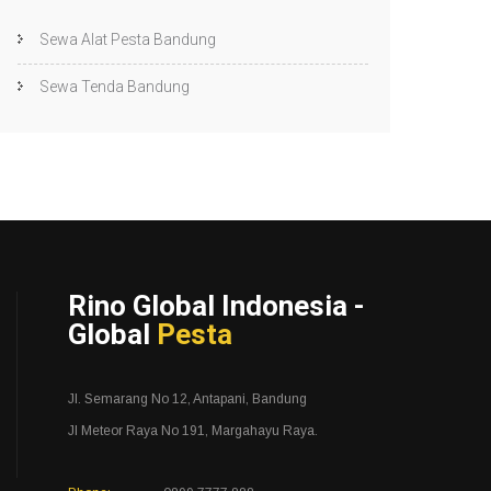
Sewa Alat Pesta Bandung
Sewa Tenda Bandung
Rino Global Indonesia -
Global
Pesta
Jl. Semarang No 12, Antapani, Bandung
Jl Meteor Raya No 191, Margahayu Raya.