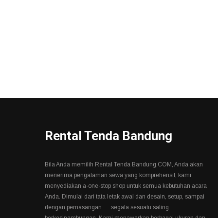
Rental Tenda Bandung
Bila Anda memilih Rental Tenda Bandung.COM, Anda akan
menerima pengalaman sewa yang komprehensif; kami
menyediakan a-one-stop shop untuk semua kebutuhan acara
Anda. Dimulai dari tata letak awal dan desain, setup, sampai
dengan pemasangan … segala sesuatu saling