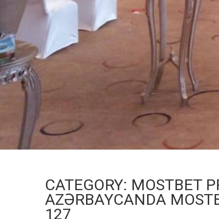
CATEGORY: MOSTBET 
AZƏRBAYCANDA MOSTB
127