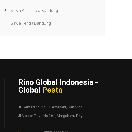
Sewa Alat Pesta Bandung
Sewa Tenda Bandung
Rino Global Indonesia -
Global
Pesta
Jl. Semarang No 12, Antapani, Bandung
Jl Meteor Raya No 191, Margahayu Raya.