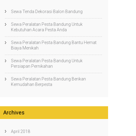
Sewa Tenda Dekorasi Balon Bandung
Sewa Peralatan Pesta Bandung Untuk
Kebutuhan Acara Pesta Anda
Sewa Peralatan Pesta Bandung Bantu Hemat
Biaya Menikah
Sewa Peralatan Pesta Bandung Untuk
Persiapan Pernikahan
Sewa Peralatan Pesta Bandung Berikan
Kemudahan Berpesta
Archives
April 2018