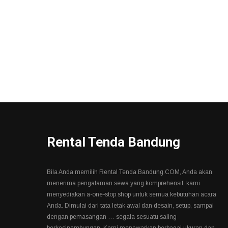
Rental Tenda Bandung
Bila Anda memilih Rental Tenda Bandung.COM, Anda akan
menerima pengalaman sewa yang komprehensif; kami
menyediakan a-one-stop shop untuk semua kebutuhan acara
Anda. Dimulai dari tata letak awal dan desain, setup, sampai
dengan pemasangan … segala sesuatu saling