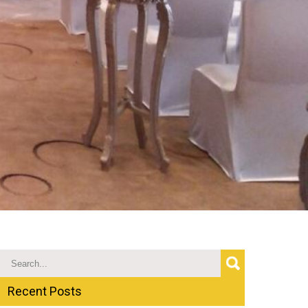
Recent Posts