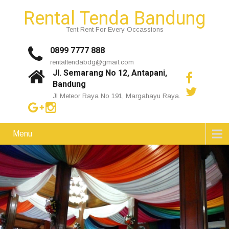
Rental Tenda Bandung
Tent Rent For Every Occassions
0899 7777 888
rentaltendabdg@gmail.com
Jl. Semarang No 12, Antapani,
Bandung
Jl Meteor Raya No 191, Margahayu Raya.
Menu