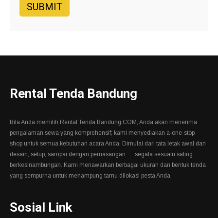
Rental Tenda Bandung
Bila Anda memilih Rental Tenda Bandung.COM, Anda akan menerima
pengalaman sewa yang komprehensif; kami menyediakan a-one-stop
shop untuk semua kebutuhan acara Anda. Dimulai dari tata letak awal dan
desain, setup, sampai dengan pemasangan … segala sesuatu saling
berkesinambungan. Kami menawarkan berbagai ukuran dan bentuk tenda
yang sempurna untuk menampung tamu dilokasi pesta Anda.
Sosial Link